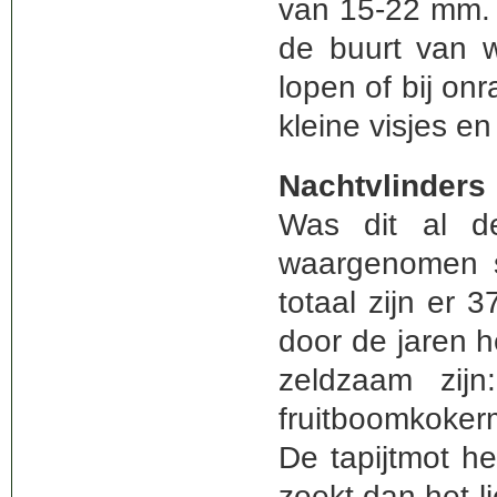
van 15-22 mm. 
de buurt van w
lopen of bij on
kleine visjes e
Nachtvlinders
Was dit al d
waargenomen s
totaal zijn er
door de jaren 
zeldzaam zijn
fruitboomkoker
De tapijtmot he
zoekt dan het l