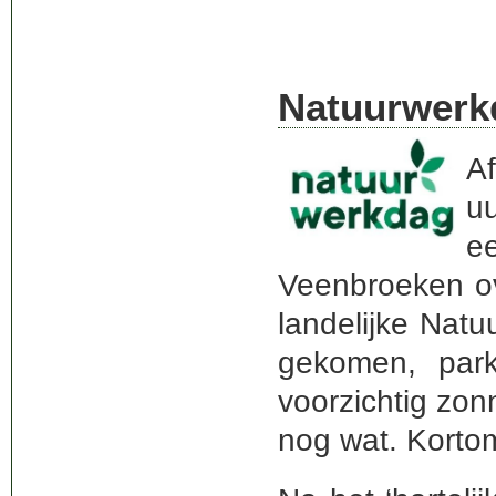
Natuurwerk
A
uu
e
Veenbroeken ov
landelijke Nat
gekomen, par
voorzichtig zo
nog wat. Korto