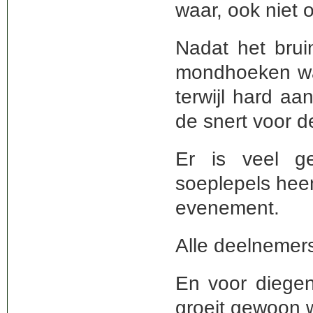
waar, ook niet 
Nadat het bru
mondhoeken wa
terwijl hard a
de snert voor d
Er is veel g
soeplepels heen
evenement.
Alle deelnemer
En voor diegen
groeit gewoon 