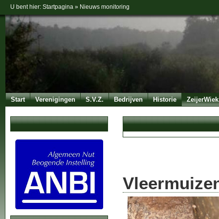
U bent hier:
Startpagina
»
Nieuws monitoring
Start
Verenigingen
S.V.Z.
Bedrijven
Historie
ZeijerWiek
Vleermuizen