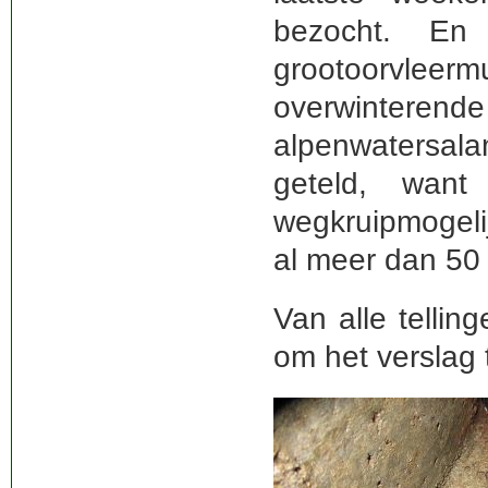
bezocht. En
grootoorvlee
overwinterende
alpenwatersala
geteld, wan
wegkruipmogeli
al meer dan 50 
Van alle tellin
om het verslag