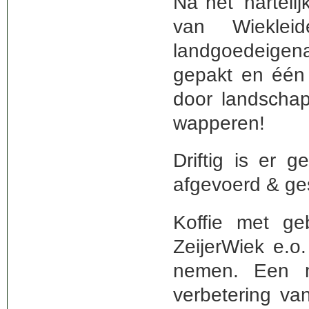
Na het ‘hartelij
van Wieklei
landgoedeigen
gepakt en één 
door landscha
wapperen!
Driftig is er g
afgevoerd & gest
Koffie met ge
ZeijerWiek e.o
nemen. Een m
verbetering va