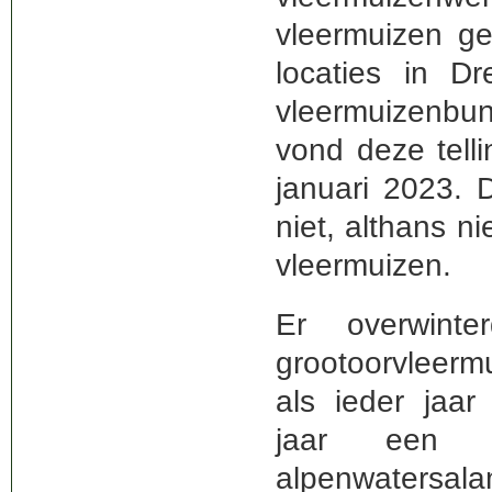
vleermuizen ge
locaties in D
vleermuizenbu
vond deze tell
januari 2023. 
niet, althans ni
vleermuizen.
Er overwint
grootoorvleerm
als ieder jaar
jaar een g
alpenwaters