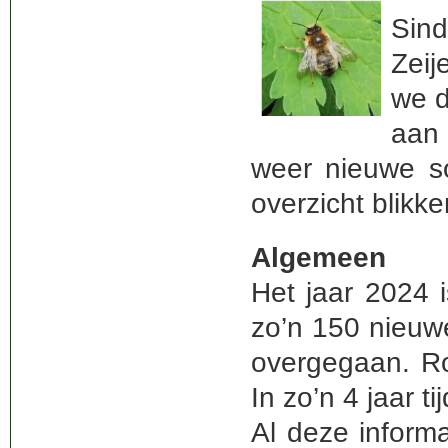
Sin
Zeij
we d
aan 
weer nieuwe so
overzicht blikk
Algemeen
Het jaar 2024 
zo’n 150 nieuwe
overgegaan. Ro
In zo’n 4 jaar 
Al deze informa