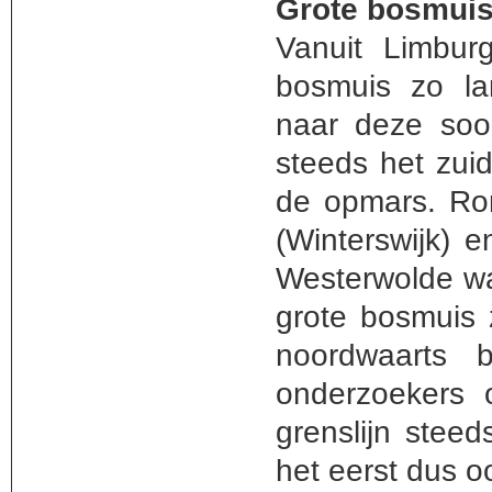
Grote bosmui
Vanuit Limbur
bosmuis zo la
naar deze soor
steeds het zui
de opmars. Ron
(Winterswijk) 
Westerwolde wa
grote bosmuis 
noordwaarts 
onderzoekers 
grenslijn ste
het eerst dus oo