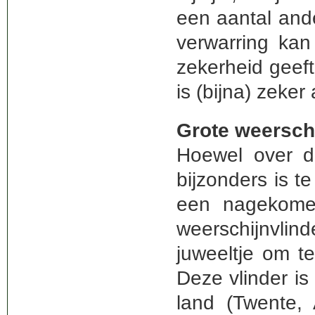
een aantal and
verwarring ka
zekerheid geef
is (bijna) zeke
Grote weerschi
Hoewel over de
bijzonders is t
een nagekome
weerschijnvli
juweeltje om te
Deze vlinder i
land (Twente, 