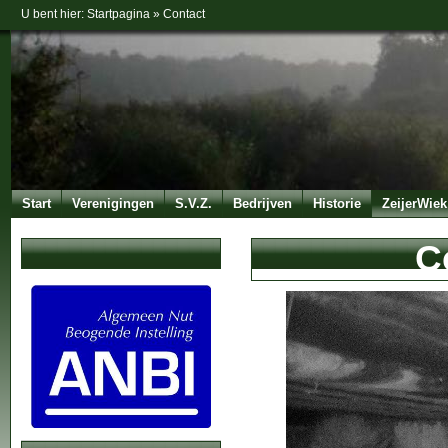
U bent hier:
Startpagina
»
Contact
Start
Verenigingen
S.V.Z.
Bedrijven
Historie
ZeijerWiek
C